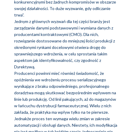
konkurencyjnymi bez żadnych kompromisów w obszarze
swojej działalności. To duże wyzwanie, gdy odliczanie
trwa”.
Jednym z głównych wyzwań dla tej części branży jest
zarządzanie danymi podstawowymi i wymiana danych z
producentami kontraktowymi (CMO). Dla nich,
rozwiązanie dostosowane do mniejszej ilości produkcji z
określonymi rynkami docelowymi otwiera drogę do
sprawniejszego wdrożenia, w celu sprostania takim
aspektom jak identyfikowalność, czy zgodność z
Dyrektywą.
Producenci powinni mieć również świadomość, że
opóźnienia we wdrożeniu procesu serializacyjnego
wynikające z braku odpowiedniego, profesjonalnego
doradztwa mogą skutkować bezpośrednim wpływem na
linie lub produkcję. Od linii pakujących, aż do magazynów
w łańcuchu dystrybucji farmaceutycznej. Wielu z nich
zakłada, że praktyka ma wpływ tylko na te pierwsze.
Jednakże proces ten wymaga wielu zmian w zakresie
automatyzacji i obsługi danych. Niestety, ich modyfikacja
nie jest możliwa w tak krótkim czasie, jednocześnie nie